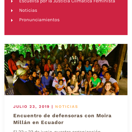
Escuelita por la Justicia Climática Feminista
Noticias
Pronunciamientos
JULIO 23, 2019
|
NOTICIAS
Encuentro de defensoras con Moira
Millán en Ecuador
El 22 y 23 de junio, nuestra organización