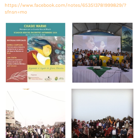
https://www.facebook.com/notes/653513781999829/?
sfnsn=mo