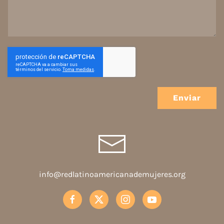
Enviar
info@redlatinoamericanademujeres.org