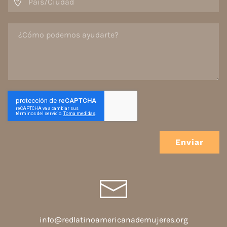
Enviar
info@redlatinoamericanademujeres.org